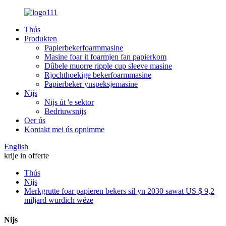
Thús
Produkten
Papierbekerfoarmmasine
Masine foar it foarmjen fan papierkom
Dûbele muorre ripple cup sleeve masine
Rjochthoekige bekerfoarmmasine
Papierbeker ynspeksjemasine
Nijs
Nijs út 'e sektor
Bedriuwsnijs
Oer ús
Kontakt mei ús opnimme
English
krije in offerte
Thús
Nijs
Merkgrutte foar papieren bekers sil yn 2030 sawat US $ 9,2
miljard wurdich wêze
Nijs