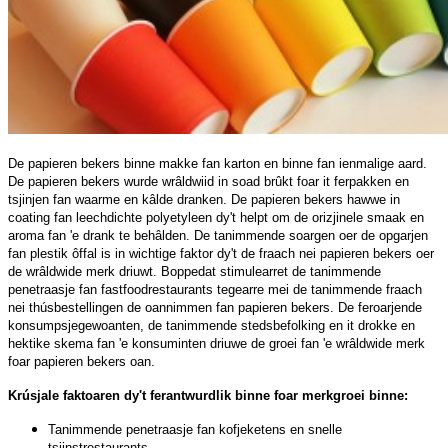
De papieren bekers binne makke fan karton en binne fan ienmalige aard.
De papieren bekers wurde wrâldwiid in soad brûkt foar it ferpakken en
tsjinjen fan waarme en kâlde dranken. De papieren bekers hawwe in
coating fan leechdichte polyetyleen dy't helpt om de orizjinele smaak en
aroma fan 'e drank te behâlden. De tanimmende soargen oer de opgarjen
fan plestik ôffal is in wichtige faktor dy't de fraach nei papieren bekers oer
de wrâldwide merk driuwt. Boppedat stimulearret de tanimmende
penetraasje fan fastfoodrestaurants tegearre mei de tanimmende fraach
nei thúsbestellingen de oannimmen fan papieren bekers. De feroarjende
konsumpsjegewoanten, de tanimmende stedsbefolking en it drokke en
hektike skema fan 'e konsuminten driuwe de groei fan 'e wrâldwide merk
foar papieren bekers oan.
Krúsjale faktoaren dy't ferantwurdlik binne foar merkgroei binne:
Tanimmende penetraasje fan kofjeketens en snelle
tsjinstrestaurants