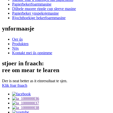
Papierbekerfoarmmasine
Dûbele muorre ripple cup sleeve masine
Papierbeker ynspeksjemasine
Rjochthoekige bekerfoarmmasine
ynformaasje
Oer ús
Produkten
Nijs
Kontakt mei ús opnimme
stjoer in fraach:
ree om mear te learen
Der is neat better as it einresultaat te sjen.
Klik foar fraach