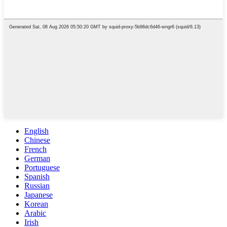
English
Chinese
French
German
Portuguese
Spanish
Russian
Japanese
Korean
Arabic
Irish