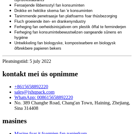
Feroarjende libbensstyl fan konsuminten
Drokke en hektike skema fan 'e konsuminten
Tanimmende penetraasje fan platfoarms foar thúsbezorging
Fluch groeiende iten- en drankenyndustry
Ferheging fan oerheidsinisjativen om plestik ôffal te ferminderjen
Ferheging fan konsumintebewustwêzen oangeande sûnens en
hygiëne
Untwikkeling fan biologyske, kompostearbere en biologysk
ôfbrekbere papieren bekers
Pleatsingstiid: 5 july 2022
kontakt mei ús opnimme
+8615658892220
sales@jxhqpack.com
WhatsApp: 008615658892220
No. 389 Changhe Road, Chang'an Town, Haining, Zhejiang,
Sina 314408
masines
Masine foar it foarmjen fan papierkom