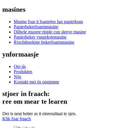
masines
Masine foar it foarmjen fan papierkom
Papierbekerfoarmmasine
Dûbele muorre ripple cup sleeve masine
Papierbeker ynspeksjemasine
Rjochthoekige bekerfoarmmasine
ynformaasje
Oer ús
Produkten
Nijs
Kontakt mei ús opnimme
stjoer in fraach:
ree om mear te learen
Der is neat better as it einresultaat te sjen.
Klik foar fraach