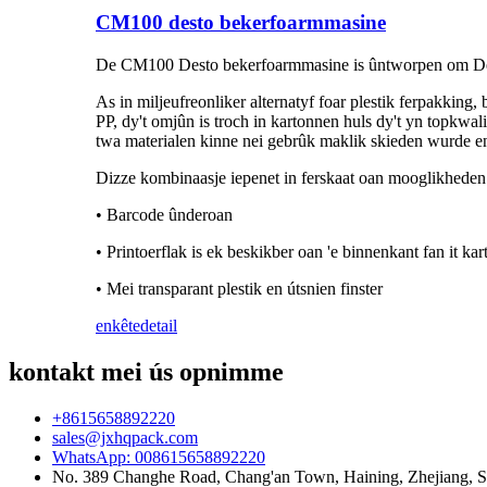
CM100 desto bekerfoarmmasine
De CM100 Desto bekerfoarmmasine is ûntworpen om Desto
As in miljeufreonliker alternatyf foar plestik ferpakking
PP, dy't omjûn is troch in kartonnen huls dy't yn topkwa
twa materialen kinne nei gebrûk maklik skieden wurde en
Dizze kombinaasje iepenet in ferskaat oan mooglikheden
• Barcode ûnderoan
• Printoerflak is ek beskikber oan 'e binnenkant fan it kar
• Mei transparant plestik en útsnien finster
enkête
detail
kontakt mei ús opnimme
+8615658892220
sales@jxhqpack.com
WhatsApp: 008615658892220
No. 389 Changhe Road, Chang'an Town, Haining, Zhejiang, 