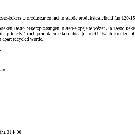
-bekers te produsearjen mei in stabile produksjesnelheid fan 120-15
, blieken Desto-bekeroplossingen in sterke opsje te wêzen. In Desto-beker
liteit printe is. Troch produkten te kombinearjen mei in twadde materia
 apart recycled wurde.
:
ton
Sina 314408