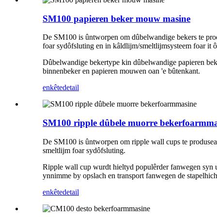
SM100 papieren beker mouw masine
De SM100 is ûntworpen om dûbelwandige bekers te produsea
foar sydôfsluting en in kâldlijm/smeltlijmsysteem foar it
Dûbelwandige bekertype kin dûbelwandige papieren beker
binnenbeker en papieren mouwen oan 'e bûtenkant.
enkête
detail
SM100 ripple dûbele muorre bekerfoarmma
De SM100 is ûntworpen om ripple wall cups te produsearjen
smeltlijm foar sydôfsluting.
Ripple wall cup wurdt hieltyd populêrder fanwegen syn u
ynnimme by opslach en transport fanwegen de stapelhicht
enkête
detail