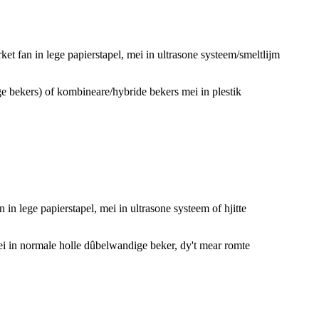
t fan in lege papierstapel, mei in ultrasone systeem/smeltlijm
 bekers) of kombineare/hybride bekers mei in plestik
n lege papierstapel, mei in ultrasone systeem of hjitte
ei in normale holle dûbelwandige beker, dy't mear romte