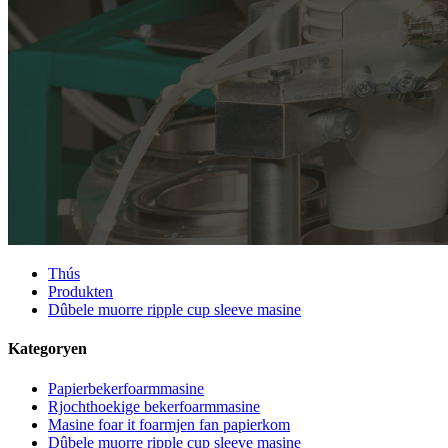
Thús
Produkten
Dûbele muorre ripple cup sleeve masine
Kategoryen
Papierbekerfoarmmasine
Rjochthoekige bekerfoarmmasine
Masine foar it foarmjen fan papierkom
Dûbele muorre ripple cup sleeve masine