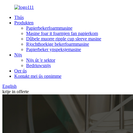
Thús
Produkten
Papierbekerfoarmmasine
Masine foar it foarmjen fan papierkom
Dûbele muorre ripple cup sleeve masine
Rjochthoekige bekerfoarmmasine
Papierbeker ynspeksjemasine
Nijs
Nijs út 'e sektor
Bedriuwsnijs
Oer ús
Kontakt mei ús opnimme
English
krije in offerte