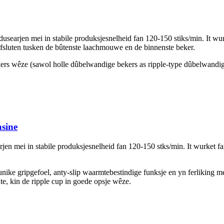
rjen mei in stabile produksjesnelheid fan 120-150 stiks/min. It wurke
 ôfsluten tusken de bûtenste laachmouwe en de binnenste beker.
s wêze (sawol holle dûbelwandige bekers as ripple-type dûbelwandige
sine
 mei in stabile produksjesnelheid fan 120-150 stks/min. It wurket fan i
nike gripgefoel, anty-slip waarmtebestindige funksje en yn ferliking m
e, kin de ripple cup in goede opsje wêze.